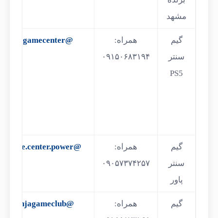
مشهد
گیم
همراه:
@55gamecenter
سنتر
۰۹۱۵۰۶۸۳۱۹۴
PS5
گیم
همراه:
@game.center.power
سنتر
۰۹۰۵۷۳۷۴۲۵۷
پاور
گیم
همراه:
@ninjagameclub